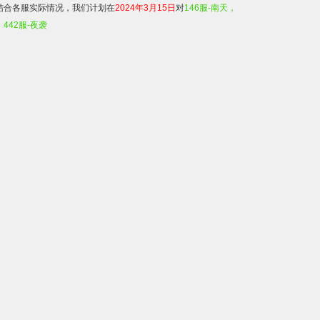
结合各服实际情况，我们计划在
2024
年
3
月
1
5
日
对
146
服
-
南天，
，
442
服
-
夜袭