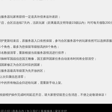
的服务器玩家将获得一定道具补偿来追补差距；
开启，合区后连续
7
天内，活跃玩家（距离最高文明等级
15
级以内）均可每天领取
200
维护更新结束后，原服务器入口依然保留，参与合区服务器中的玩家依然可以选择原服
多个角色，最多为您保留等级较高的
8
个角色；
排名数据清零，重新根据当前服务器情况进行排序；
职御林军国战信息国王雕像，国王膜拜国家任务自动发布时间将全部清空；
属国家修正为合区后对应的国家；
前服务器最高等级置为先开放的区；
上次归属信息清零；
行中的所有物品会归还给玩家，需重新手动上架。
根据维护操作完成时间延迟开启，请大家密切留意公告消息，不便之处敬请体谅！
公司介绍
| 
商务合作
| 
加入我们
| 
客服服务
| 
家长监护