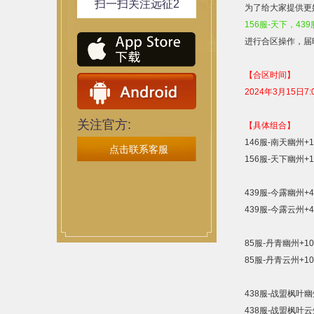
扫一扫关注远征2
为了给大家提供更
156
服
-
天下，
439
进行合区操作，届
【合区时间】
2024
年
3
月
1
5
日
7:
关注官方: 
【具体组合】
146
服
-
南天幽州
+1
点击联系客服
156
服
-
天下幽州
+1
439
服
-
今露幽州
+4
439
服
-
今露云州
+4
85
服
-
丹青幽州
+10
85
服
-
丹青云州
+10
438
服
-
战盟枫叶幽
438
服
-
战盟枫叶云