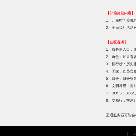
【补偿奖励内容】
1
、开服时间较晚
2
、全民福利活动
【合区说明】
1
、服务器入口：
2
、角色：如果有
3
、排行榜：历史
4
、国家：官员官
5
、帮会：帮会归
6
、文明等级：当
7
、
BOSS
：
BOSS
8
、交易行：交易
互通服务器可能会