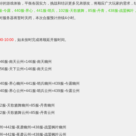
好的游戏体验，平衡各国实力，挑战和结识更多兄弟朋友，将顺应广大玩家的需求，
服
-
今露，
440
服
-
界心，
441
服
-
哨兵，
102
服
-
天歌籁舞，
85
服
-
丹青，
438
服
-
战盟枫叶
时服务器将暂时关闭，本次合服预计持续
4
小时。
00-10:00
，如未按时完成将顺延开服时间。
46
服
-
南天云州
=146
服
-
南天幽州
56
服
-
天下云州
=146
服
-
南天云州
40
服
-
界心幽州
+441
服
-
哨兵幽州
=439
服
-
今露幽州
40
服
-
界心云州
+441
服
-
哨兵云州
=439
服
-
今露云州
2
服
-
天歌籁舞幽州
=85
服
-
丹青幽州
2
服
-
天歌籁舞云州
=85
服
-
丹青云州
州
+442
服
-
夜袭幽州
=438
服
-
战盟枫叶幽州
州
+442
服
-
夜袭云州
=438
服
-
战盟枫叶云州