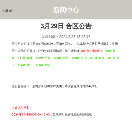
新闻中心
< 返回
< 返回
官网首页
> 
新闻中心
3月29日 合区公告
发表时间：2024/3/28 15:28:45
为了给大家提供更好的游戏体验，平衡各国实力，挑战和结识更多兄弟朋友，将顺
应广大玩家的需求，结合各服实际情况，我们计划在
2024年3月29日
对
446服-将
星，447服-骁勇，452服-战歌，453服-军鼓，458服-惊鸿，457服-梦醒，454服-霸
业，455服-雄心，456服-神行
进行合区操作，届时服务器将暂时关闭，本次合服预计持续4小时。
【合区时间】
2024年3月29日07:00-10:00
，如未按时完成将顺延开服时间。