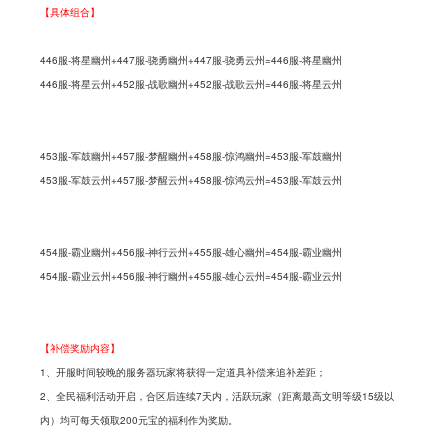
【具体组合】 
446服-将星幽州+447服-骁勇幽州+447服-骁勇云州=446服-将星幽州
446服-将星云州+452服-战歌幽州+452服-战歌云州=446服-将星云州
453服-军鼓幽州+457服-梦醒幽州+458服-惊鸿幽州=453服-军鼓幽州
453服-军鼓云州+457服-梦醒云州+458服-惊鸿云州=453服-军鼓云州
454服-霸业幽州+456服-神行云州+455服-雄心幽州=454服-霸业幽州
454服-霸业云州+456服-神行幽州+455服-雄心云州=454服-霸业云州
【补偿奖励内容】
1、开服时间较晚的服务器玩家将获得一定道具补偿来追补差距；
2、全民福利活动开启，合区后连续7天内，活跃玩家（距离最高文明等级15级以
内）均可每天领取200元宝的福利作为奖励。