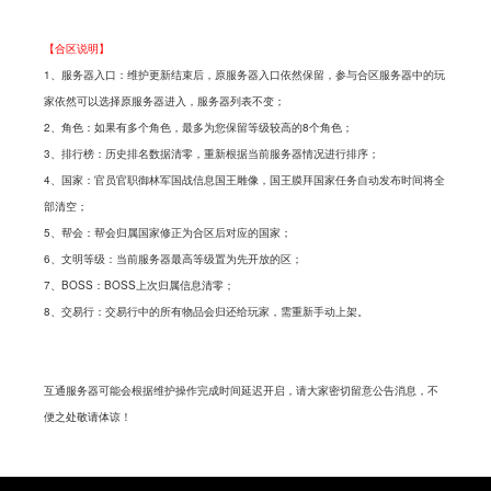
【合区说明】
1、服务器入口：维护更新结束后，原服务器入口依然保留，参与合区服务器中的玩
家依然可以选择原服务器进入，服务器列表不变；
2、角色：如果有多个角色，最多为您保留等级较高的8个角色；
3、排行榜：历史排名数据清零，重新根据当前服务器情况进行排序；
4、国家：官员官职御林军国战信息国王雕像，国王膜拜国家任务自动发布时间将全
部清空；
5、帮会：帮会归属国家修正为合区后对应的国家；
6、文明等级：当前服务器最高等级置为先开放的区；
7、BOSS：BOSS上次归属信息清零；
8、交易行：交易行中的所有物品会归还给玩家，需重新手动上架。
互通服务器可能会根据维护操作完成时间延迟开启，请大家密切留意公告消息，不
便之处敬请体谅！