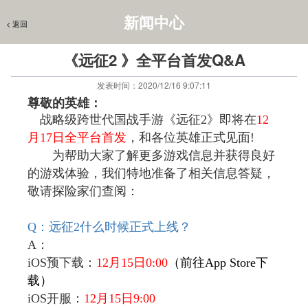
新闻中心
< 返回
< 返回
官网首页
> 
新闻中心
《远征2 》全平台首发Q&A
发表时间：2020/12/16 9:07:11
尊敬的英雄：
战略级跨世代国战手游《远征2》即将在
12
月17日全平台首发
，和各位英雄正式见面!
为帮助大家了解更多游戏信息并获得良好
的游戏体验，我们特地准备了相关信息答疑，
敬请探险家们查阅：
Q
：远征2什么时候正式上线？
A：
iOS预下载：
12
月15日0:00
（前往App Store下
载）
iOS开服：
12
月15日9:00