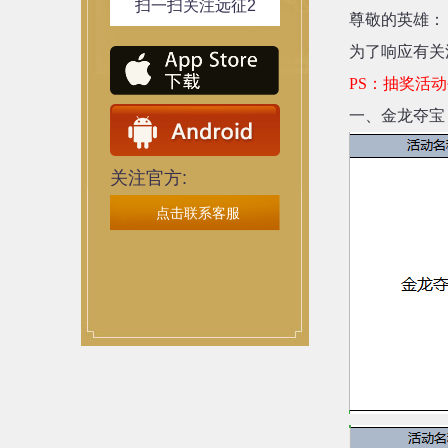
扫一扫关注远征2
尊敬的英雄：
为了响应有关
PS：抽奖活
一、金龙夺宝
关注官方: 
点击联系客服