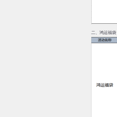
二、鸿运福袋