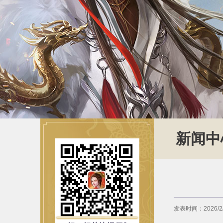
新闻中
发表时间：2026/2/4